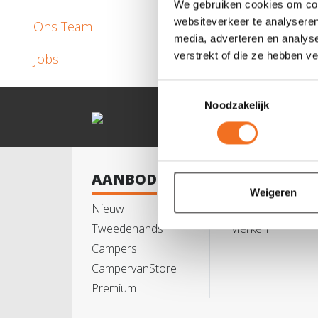
We gebruiken cookies om cont
websiteverkeer te analyseren
Ons Team
media, adverteren en analys
verstrekt of die ze hebben v
Jobs
Toestemmingsselectie
Noodzakelijk
AANBOD
SERVICE
Weigeren
Nieuw
BPM
Tweedehands
Merken
Campers
CampervanStore
Premium