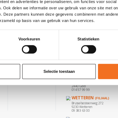
ent en advertenties te personaliseren, om functies voor social
. Ook delen we informatie over uw gebruik van onze site met on
e. Deze partners kunnen deze gegevens combineren met andere i
erzameld op basis van uw gebruik van hun services.
Voorkeuren
Statistieken
CONTACT
VESTIGINGEN
Selectie toestaan
GEEL
Contacteer ons
(HOOFDZETEL)
Grote Steenweg 2
2440 Geel
014 57 99 99
WETTEREN
(FILIAAL)
Brusselsesteenweg 272
9230 Wetteren
09 383 63 00