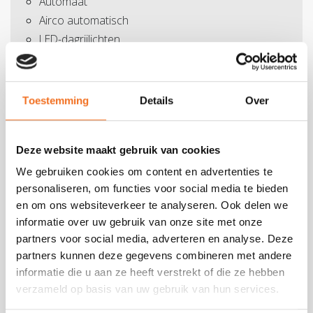
Automaat
Airco automatisch
LED-dagrijlichten
Mistlichten
Cruise controle
Snelheidsbegrenzer
Toestemming
Details
Over
ABS
ASR
Deze website maakt gebruik van cookies
ESP
Traction +
We gebruiken cookies om content en advertenties te
Tractie controle/Anti doorslip functie
personaliseren, om functies voor social media te bieden
en om ons websiteverkeer te analyseren. Ook delen we
Hill Holder
informatie over uw gebruik van onze site met onze
Wegrijhulp op helling
partners voor social media, adverteren en analyse. Deze
Safetypack
partners kunnen deze gegevens combineren met andere
Airbag bestuurder
informatie die u aan ze heeft verstrekt of die ze hebben
Airbag passagier
verzameld op basis van uw gebruik van hun services.
Aluminium velgen