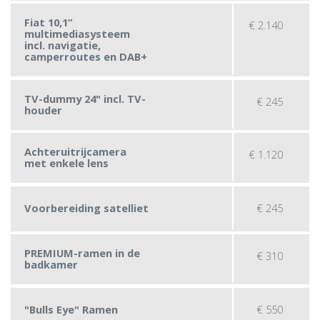
Fiat 10,1”
€
2.140
multimediasysteem
incl. navigatie,
camperroutes en DAB+
TV-dummy 24" incl. TV-
€
245
houder
Achteruitrijcamera
€
1.120
met enkele lens
€
245
Voorbereiding satelliet
PREMIUM-ramen in de
€
310
badkamer
€
550
"Bulls Eye" Ramen