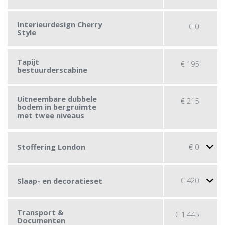
Interieurdesign Cherry
€
0
Style
Tapijt
€
195
bestuurderscabine
Uitneembare dubbele
€
215
bodem in bergruimte
met twee niveaus
€
0
Stoffering London
€
420
Slaap- en decoratieset
Transport &
€
1.445
Documenten