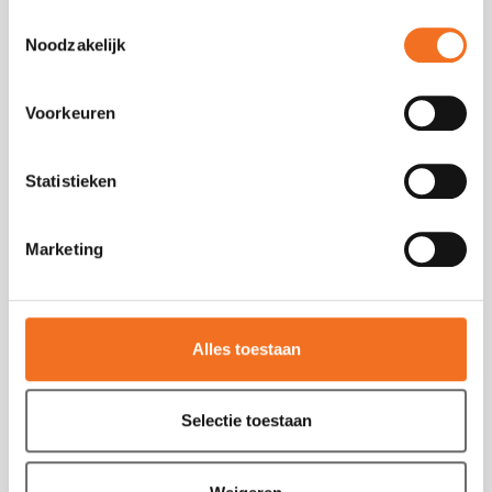
Metaalkleur
Toestemmingsselectie
Bumper in koetswerkkleur
Noodzakelijk
Trekhaak
90L brandstoftank
Voorkeuren
Mistlichten met bochtverlichting
Actieve vermoeidheid assistent
Statistieken
Verkeersbordherkenning
Rijstrook controle
Intelligente snelheid assistent
Marketing
Grootlicht assistent
Automatische cruise control
Actieve noodrem assistent
Alles toestaan
Bestuurderscabine
Selectie toestaan
Elektrische apparaten