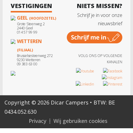
VESTIGINGEN
NIETS MISSEN?
Schrijf je in voor onze
GEEL
(HOOFDZETEL)
nieuwsbrief
Grote Steenweg 2
2440 Geel
014 57 99 99
WETTEREN
(FILIAAL)
Brusselsesteenweg 272
VOLG ONS OP VOLGENDE
9230 Wetteren
KANALEN
09 383 63 00
Copyright © 2026 Dicar Campers • BTW: BE
0434.052.630
Privacy
Wij gebruiken cookies